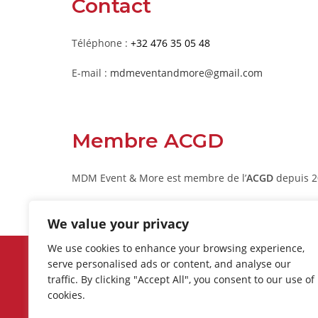
Contact
Téléphone :
+32 476 35 05 48
E-mail :
mdmeventandmore@gmail.com
Membre ACGD
MDM Event & More est membre de l’
ACGD
depuis 2
We value your privacy
We use cookies to enhance your browsing experience,
Découvrez les événements et
serve personalised ads or content, and analyse our
promotions récents, ainsi que la lis
traffic. By clicking "Accept All", you consent to our use of
complète des commerces, boutique
cookies.
restaurants, bars et services offerts