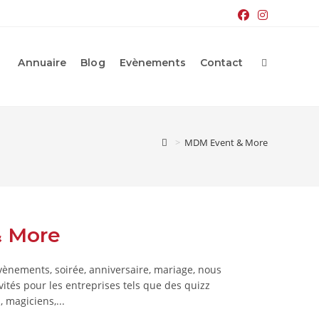
Toggle
website
Annuaire
Blog
Evènements
Contact
search
>
MDM Event & More
 More
évènements, soirée, anniversaire, mariage, nous
vités pour les entreprises tels que des quizz
 magiciens,...