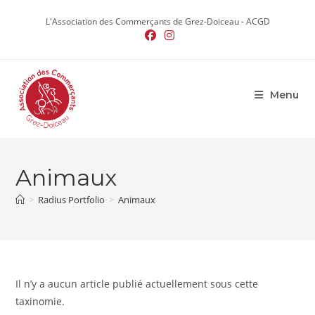
Skip
L'Association des Commerçants de Grez-Doiceau - ACGD
to
content
Menu
Animaux
>
Radius Portfolio
>
Animaux
Il n’y a aucun article publié actuellement sous cette
taxinomie.