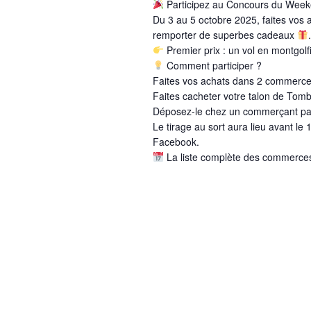
Participez au Concours du Weeke
n
u
h
Du 3 au 5 octobre 2025, faites vos 
n
e
a
remporter de superbes cadeaux
.
e
r
Premier prix : un vol en montgol
v
d
c
Comment participer ?
a
Faites vos achats dans 2 commerces
h
i
Faites cacheter votre talon de Tom
t
e
Déposez-le chez un commerçant par
g
e
r
Le tirage au sort aura lieu avant l
.
É
a
Facebook.
v
La liste complète des commerces 
t
è
n
i
e
m
o
e
n
n
t
d
s
e
p