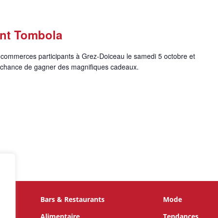
ent Tombola
 commerces participants à Grez-Doiceau le samedi 5 octobre et
e chance de gagner des magnifiques cadeaux.
Bars & Restaurants
Mode
te
s,
Alimentaire
Tendances