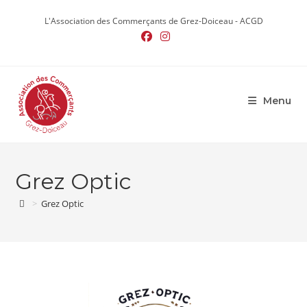
Skip
to
L'Association des Commerçants de Grez-Doiceau - ACGD
content
Menu
Grez Optic
>
Grez Optic