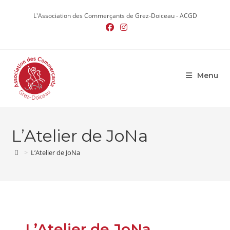
Skip
to
L'Association des Commerçants de Grez-Doiceau - ACGD
content
Menu
L’Atelier de JoNa
>
L’Atelier de JoNa
L’Atelier de JoNa