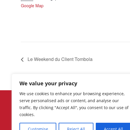
Google Map
Le Weekend du Client Tombola
We value your privacy
We use cookies to enhance your browsing experience,
Découvrez les événements et
serve personalised ads or content, and analyse our
promotions récents, ainsi que la lis
traffic. By clicking "Accept All", you consent to our use of
complète des commerces, boutique
cookies.
restaurants, bars et services offerts
les commerçants et indépendants
dynamiques de Grez-Doiceau.
Customise
Reject All
Accept All