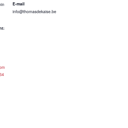
E-mail
min
info@thomasdekaise.be
nt:
com
64