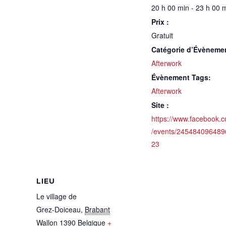
20 h 00 min - 23 h 00 
Prix :
Gratuit
Catégorie d’Évèneme
Afterwork
Évènement Tags:
Afterwork
Site :
https://www.facebook.
/events/245484096489
23
LIEU
Le village de
Grez-Doiceau
,
Brabant
Wallon
1390
Belgique
+