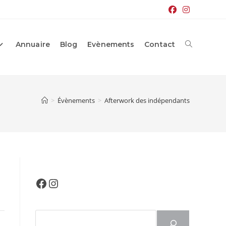
Annuaire
Blog
Evènements
Contact
Toggle
website
>
Évènements
>
Afterwork des indépendants
search
Facebook
Instagram
Rechercher