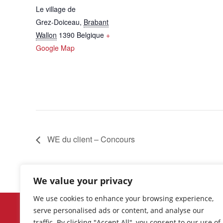
Le village de
Grez-Doiceau
,
Brabant
Wallon
1390
Belgique
+
Google Map
WE du client – Concours
We value your privacy
We use cookies to enhance your browsing experience,
Découvrez les événements et
serve personalised ads or content, and analyse our
promotions récents, ainsi que la lis
traffic. By clicking "Accept All", you consent to our use of