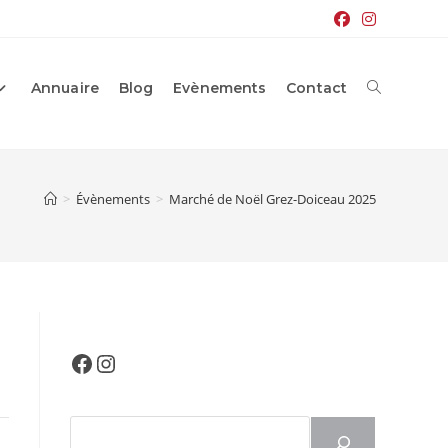
Annuaire
Blog
Evènements
Contact
Toggle
website
>
Évènements
>
Marché de Noël Grez-Doiceau 2025
search
Facebook
Instagram
Rechercher