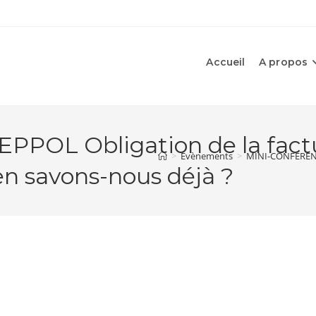
Accueil
A propos
POL Obligation de la factu
>
Évènements
>
MINI-CONFERENCE
en savons-nous déjà ?