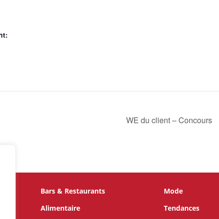
nt:
WE du client – Concours
Bars & Restaurants
Mode
te
s,
Alimentaire
Tendances
 par