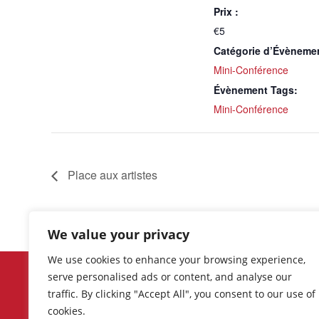
Prix :
€5
Catégorie d’Évèneme
Mini-Conférence
Évènement Tags:
Mini-Conférence
Place aux artistes
We value your privacy
We use cookies to enhance your browsing experience,
Découvrez les événements et
serve personalised ads or content, and analyse our
promotions récents, ainsi que la lis
traffic. By clicking "Accept All", you consent to our use of
complète des commerces, boutique
cookies.
restaurants, bars et services offerts