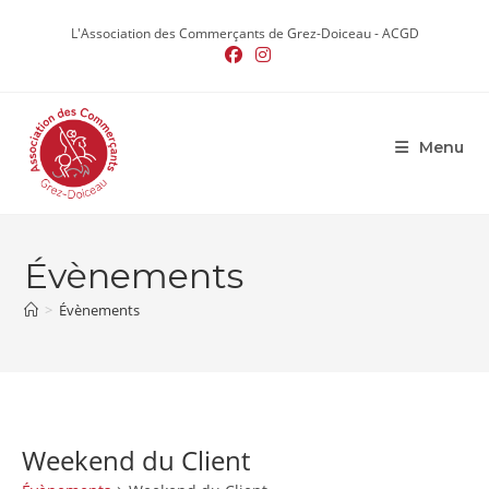
Skip
L'Association des Commerçants de Grez-Doiceau - ACGD
to
content
Menu
Évènements
>
Évènements
Weekend du Client