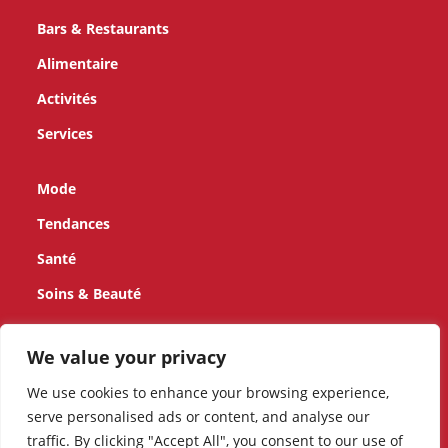
e
s
Bars & Restaurants
v
Alimentaire
u
Activités
e
Services
s
Mode
É
Tendances
v
Santé
è
Soins & Beauté
n
Enfants
We value your privacy
e
Maison
We use cookies to enhance your browsing experience,
m
serve personalised ads or content, and analyse our
Animaux
traffic. By clicking "Accept All", you consent to our use of